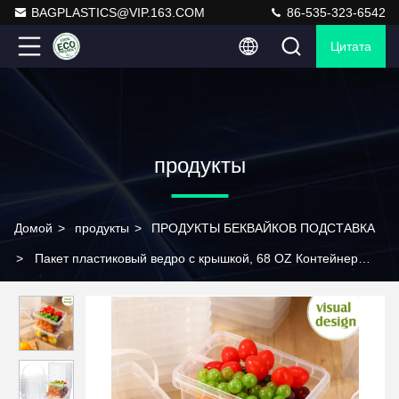
BAGPLASTICS@VIP.163.COM
86-535-323-6542
Цитата
продукты
Домой
>
продукты
>
ПРОДУКТЫ БЕКВАЙКОВ ПОДСТАВКА
>
Пакет пластиковый ведро с крышкой, 68 OZ Контейнер
мороженого с ручкой, белый запечатываемый квадратный
пищевой класс Deli Склад ведра для огурцов краска воды,
художественные ремесла проекты