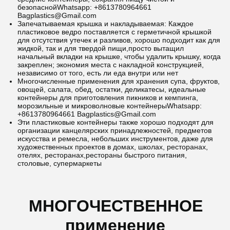
безопасной
Whatsapp: +8613780964661
Bagplastics@Gmail.com
Запечатываемая крышка и накладываемая: Каждое
пластиковое ведро поставляется с герметичной крышкой
для отсутствия утечек и разливов, хорошо подходит как для
жидкой, так и для твердой пищи,просто вытащил
начальный вкладки на крышке, чтобы удалить крышку, когда
закреплен; экономия места с накладной конструкцией,
независимо от того, есть ли еда внутри или нет
Многочисленные применения для хранения супа, фруктов,
овощей, салата, обед, остатки, деликатесы, идеальные
контейнеры для приготовления пикников и кемпинга,
морозильные и микроволновые контейнеры
Whatsapp:
+8613780964661 Bagplastics@Gmail.com
Эти пластиковые контейнеры также хорошо подходят для
организации канцелярских принадлежностей, предметов
искусства и ремесла, небольших инструментов, даже для
художественных проектов в домах, школах, ресторанах,
отелях, ресторанах,рестораны быстрого питания,
столовые, супермаркеты
МНОГОЧЕСТВЕННОЕ
применение