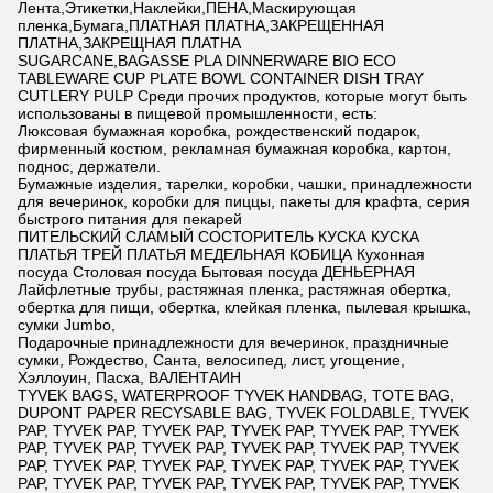
Лента,Этикетки,Наклейки,ПЕНА,Маскирующая
пленка,Бумага,ПЛАТНАЯ ПЛАТНА,ЗАКРЕЩЕННАЯ
ПЛАТНА,ЗАКРЕЩНАЯ ПЛАТНА
SUGARCANE,BAGASSE PLA DINNERWARE BIO ECO
TABLEWARE CUP PLATE BOWL CONTAINER DISH TRAY
CUTLERY PULP Среди прочих продуктов, которые могут быть
использованы в пищевой промышленности, есть:
Люксовая бумажная коробка, рождественский подарок,
фирменный костюм, рекламная бумажная коробка, картон,
поднос, держатели.
Бумажные изделия, тарелки, коробки, чашки, принадлежности
для вечеринок, коробки для пиццы, пакеты для крафта, серия
быстрого питания для пекарей
ПИТЕЛЬСКИЙ СЛАМЫЙ СОСТОРИТЕЛЬ КУСКА КУСКА
ПЛАТЬЯ ТРЕЙ ПЛАТЬЯ МЕДЕЛЬНАЯ КОБИЦА Кухонная
посуда Столовая посуда Бытовая посуда ДЕНЬЕРНАЯ
Лайфлетные трубы, растяжная пленка, растяжная обертка,
обертка для пищи, обертка, клейкая пленка, пылевая крышка,
сумки Jumbo,
Подарочные принадлежности для вечеринок, праздничные
сумки, Рождество, Санта, велосипед, лист, угощение,
Хэллоуин, Пасха, ВАЛЕНТАИН
TYVEK BAGS, WATERPROOF TYVEK HANDBAG, TOTE BAG,
DUPONT PAPER RECYSABLE BAG, TYVEK FOLDABLE, TYVEK
PAP, TYVEK PAP, TYVEK PAP, TYVEK PAP, TYVEK PAP, TYVEK
PAP, TYVEK PAP, TYVEK PAP, TYVEK PAP, TYVEK PAP, TYVEK
PAP, TYVEK PAP, TYVEK PAP, TYVEK PAP, TYVEK PAP, TYVEK
PAP, TYVEK PAP, TYVEK PAP, TYVEK PAP, TYVEK PAP, TYVEK