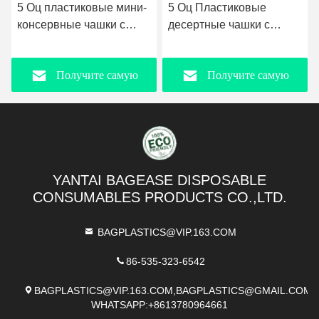
5 Оц пластиковые мини-
5 Оц Пластиковые
консервные чашки с
десертные чашки с
крышками и ложками
ложками, небольшие
идеальные чашки с
прозрачные квадратные
Получите самую
Получите самую
крышками йогурт и
пустынные торты
закуска десертные
стрелки мелкие чашки
чашки для вечеринки,
для парфюмерии,
лучшую цену
лучшую цену
пудинг, мороженое,
пудингов, кондитерских
фрукты, BPA свободные
изделий, мус и закусок
прозрачные
перерабатываемые.
YANTAI BAGEASE DISPOSABLE
CONSUMABLES PRODUCTS CO.,LTD.
BAGPLASTICS@VIP.163.COM
86-535-323-6542
BAGPLASTICS@VIP.163.COM,BAGPLASTICS@GMAIL.COM
WHATSAPP:+8613780964661