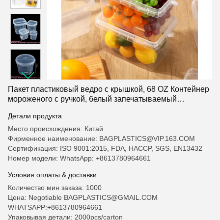
Пакет пластиковый ведро с крышкой, 68 OZ Контейнер
мороженого с ручкой, белый запечатываемый
квадратный пищевой класс Deli Склад ведра для
Детали продукта
огурцов краска воды, художественные ремесла
проекты
Место происхождения: Китай
Фирменное наименование: BAGPLASTICS@VIP.163.COM
Сертификация: ISO 9001:2015, FDA, HACCP, SGS, EN13432
Номер модели: WhatsApp: +8613780964661
Условия оплаты & доставки
Количество мин заказа: 1000
Цена: Negotiable BAGPLASTICS@GMAIL.COM
WHATSAPP:+8613780964661
Упаковывая детали: 2000pcs/carton