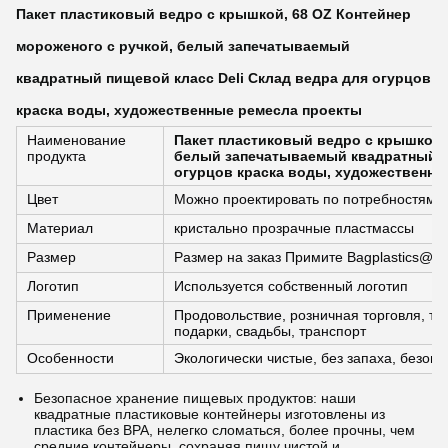
Пакет пластиковый ведро с крышкой, 68 OZ Контейнер
мороженого с ручкой, белый запечатываемый
квадратный пищевой класс Deli Склад ведра для огурцов
краска воды, художественные ремесла проекты
Наименование
Пакет пластиковый ведро с крышкой,
продукта
белый запечатываемый квадратный пи
огурцов краска воды, художественны
Цвет
Можно проектировать по потребностям
Материал
кристально прозрачные пластмассы
Размер
Размер на заказ Примите Bagplastics@G
Логотип
Используется собственный логотип
Применение
Продовольствие, розничная торговля, тов
подарки, свадьбы, транспорт
Особенности
Экологически чистые, без запаха, безоп
Безопасное хранение пищевых продуктов: наши
квадратные пластиковые контейнеры изготовлены из
пластика без BPA, нелегко сломаться, более прочны, чем
средние контейнеры, сохраняя пищу чистой и