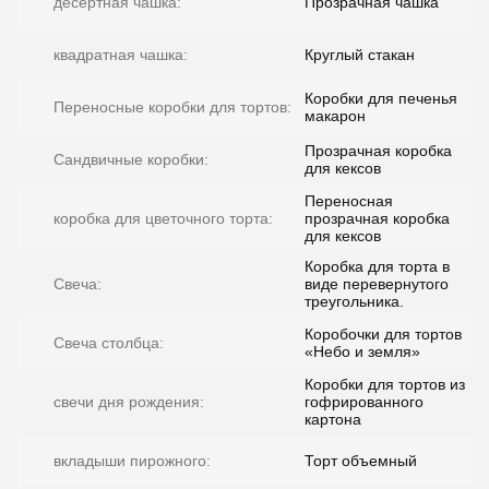
десертная чашка:
Прозрачная чашка
квадратная чашка:
Круглый стакан
Коробки для печенья
Переносные коробки для тортов:
макарон
Прозрачная коробка
Сандвичные коробки:
для кексов
Переносная
коробка для цветочного торта:
прозрачная коробка
для кексов
Коробка для торта в
Свеча:
виде перевернутого
треугольника.
Коробочки для тортов
Свеча столбца:
«Небо и земля»
Коробки для тортов из
свечи дня рождения:
гофрированного
картона
вкладыши пирожного:
Торт объемный