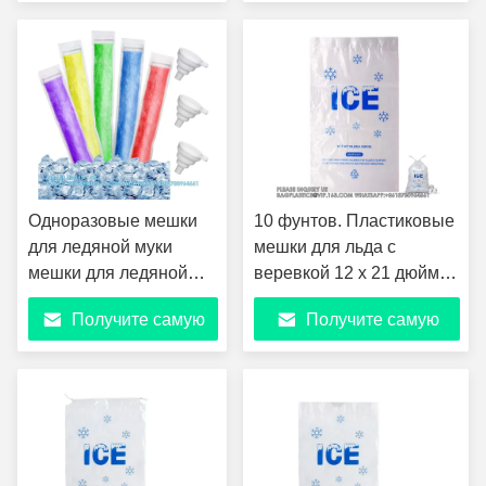
пластиковые мешки
Лед Лолли Pop
лучшую цену
лучшую цену
для хранения кубиков
Packaging Мягкая трубка
льда с
хлопчатобумажным
шнуром
Одноразовые мешки
10 фунтов. Пластиковые
для ледяной муки
мешки для льда с
мешки для ледяной
веревкой 12 х 21 дюйм
муки домашние мешки
Тяжелые пластиковые
Получите самую
Получите самую
для ледяной каши
мешки для льда с
воронки заморозить
пластиковой веревкой (2
лучшую цену
лучшую цену
закуски холодильные
миллиметра толщины)
трубки для здоровых
закусок