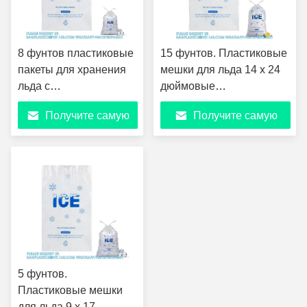
8 фунтов пластиковые
15 фунтов. Пластиковые
пакеты для хранения
мешки для льда 14 x 24
льда с
дюймовые
хлопчатобумажным
тяжеловесные
Получите самую
Получите самую
шнуром 11 x 19
пластиковые мешки для
дюймов тяжеловесные
льда с пластиковой
лучшую цену
лучшую цену
пластиковые пакеты
веревкой 2.8мл
для хранения льда с
шнуром
5 фунтов.
Пластиковые мешки
для льда 9 x 17