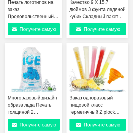
Печать логотипов на
Качество 9 X 15.7
заказ
дюймов 3 фунта ледяной
Продовольственный
кубик Складный пакет
класс Прочный
многоразовый ледяной
Получите самую
Получите самую
материал 8 Lb 10 Lb 20
пакет мешки ролл
Lb Пластиковые
ледяные пакеты с
лучшую цену
лучшую цену
галстуки скручивание
крутящимися галстуками
Ручка Уикет Мешки
кубики
Многоразовый дизайн
Заказ одноразовый
образа льда Печать
пищевой класс
толщиной 2
герметичный Ziplock
миллиметра
Пластиковый Popsicle
Получите самую
Получите самую
тяжеловесные
Пакет Мольдовый мешок