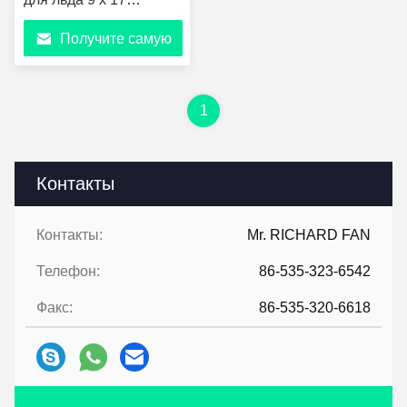
дюймов тяжелые
Получите самую
пластиковые мешки
для льда с
лучшую цену
пластиковой струной (2
миллиметра толщины)
1
Контакты
Контакты:
Mr. RICHARD FAN
Телефон:
86-535-323-6542
Факс:
86-535-320-6618