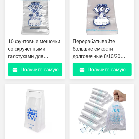
10 фунтовые мешочки
Перерабатывайте
со скрученными
большие емкости
галстуками для
долговечные 8/10/20
ледового автомашины
фунтов пакеты для
Получите самую
Получите самую
Сильный пластик 10
пакетов с ледяными
фунтовые мешочки со
мешками
лучшую цену
лучшую цену
скрученными
металлическими
мешочками 1000
подсчет