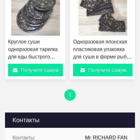
Круглое суши
Одноразовая японская
одноразовая тарелка
пластиковая упаковка
для еды быстрого
для суши в форме рыбы
питания Пластиковая
для подачи блюд
Получите самую
Получите самую
круговая тарелка
биоразлагаемая лодка
Контейнер упаковки
для приема с собой в
лучшую цену
лучшую цену
Суши коробки тарелки
форме коробки
с крышкой
1
Контакты
Контакты:
Mr. RICHARD FAN