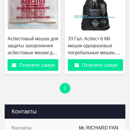
Асбестовый мешок для
33 Гал. Асбест 6 Mil
защиты захоронения
мешок одноразовые
асбестовые мешки для
погребальные мешки,
удаления асбестовых
мешки для удаления
Получите самую
Получите самую
мешков для удаления
асбеста защитный
асбестовых мешков
мешок, мешки для
лучшую цену
лучшую цену
Промышленный
хранения туфа
стандарт, прозрачный
1
Контакты
Контакты:
Mr. RICHARD FAN