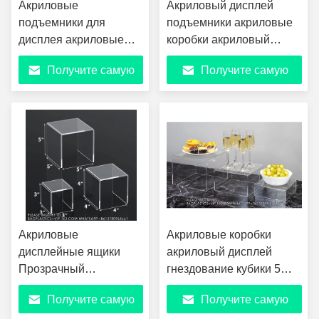
Акриловые
Акриловый дисплей
подъемники для
подъемники акриловые
дисплея акриловые
коробки акриловый
кубические ящики
дисплей гнездование
Получите самую
Получите самую
акриловые
кубики 5 боков с полыми
подъемники для
дном дисплей стойка
лучшую цену
лучшую цену
дисплея акриловые
полка
декоративные
подъемники
Акриловые
Акриловые коробки
дисплейные ящики
акриловый дисплей
Прозрачный
гнездование кубики 5
кубический подъемник
сторон с полыми дном
Получите самую
Получите самую
Прозрачные
дисплей стойка полка