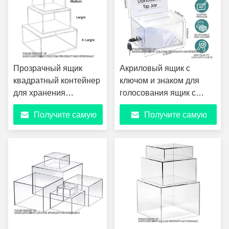
Прозрачный ящик
Акриловый ящик с
квадратный контейнер
ключом и знаком для
для хранения
голосования ящик с
сцепников,
предложением для
Получите самую
Получите самую
подчеркивателей,
сбора средств
клеевой ленты,
лучшую цену
лучшую цену
бумажных клипов,
штампов,
многоцелевых
сборных