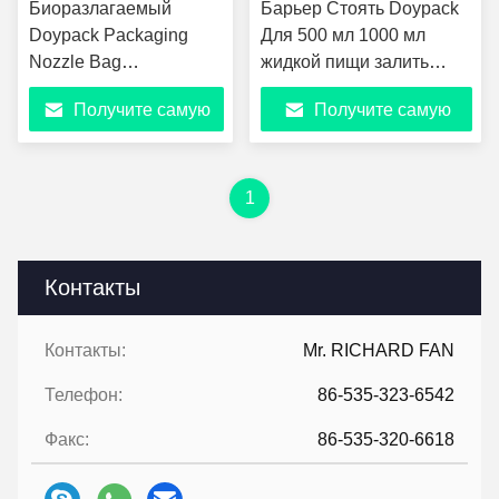
Биоразлагаемый
Барьер Стоять Doypack
Doypack Packaging
Для 500 мл 1000 мл
Nozzle Bag
жидкой пищи залить
Алюминиевая фольга
вытяжной мешок
Получите самую
Получите самую
Пластмассовая фольга
настроить объем
Жидкое вино
алюминиевой фольги
лучшую цену
лучшую цену
верхняя ручка
1
Контакты
Контакты:
Mr. RICHARD FAN
Телефон:
86-535-323-6542
Факс:
86-535-320-6618