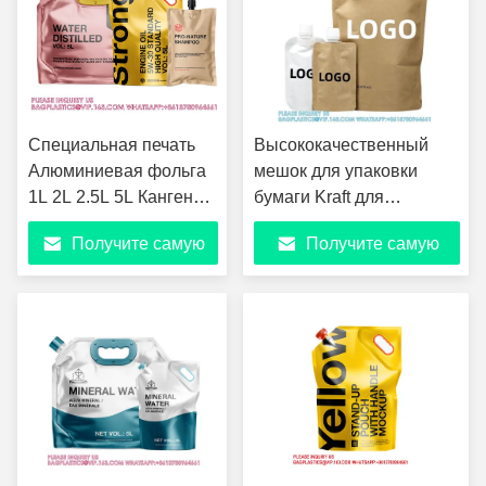
Специальная печать
Высококачественный
Алюминиевая фольга
мешок для упаковки
1L 2L 2.5L 5L Канген
бумаги Kraft для
Вода Жидкость
индивидуальной печати
Получите самую
Получите самую
Пополнительный
для личного ухода
мешок напитки Сок
лучшую цену
лучшую цену
упаковка