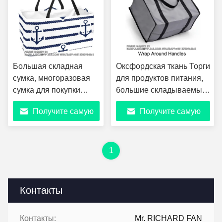
Большая складная
Оксфордская ткань Торги
сумка, многоразовая
для продуктов питания,
сумка для покупки
большие складываемые
продуктов питания,
сумки для покупок,
Получите самую
Получите самую
морские якорные
промываемые легкие
веревки, полосы, флот.
сумки для покупок
лучшую цену
лучшую цену
1
Контакты
Контакты:
Mr. RICHARD FAN