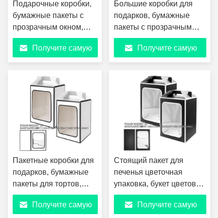
Подарочные коробки,
Большие коробки для
бумажные пакеты с
подарков, бумажные
прозрачным окном,
пакеты с прозрачным
букет цветов,
окном, букет цветов,
Получите самую
Получите самую
бумажные подарки с
бумажные пакеты для
ручками, свадебный
подарков с ручками,
лучшую цену
лучшую цену
пакет
торговая сумка
Пакетные коробки для
Стоящий пакет для
подарков, бумажные
печенья цветочная
пакеты для тортов,
упаковка, букет цветов
декоративные
бумажные подарки с
Получите самую
Получите самую
цветочные пакеты,
ручками, партийный