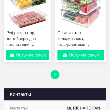
Рефрижератор,
Организатор
контейнеры для
холодильника,
организации,
складываемые
контейнер для
контейнеры для
Получите самую
Получите самую
хранения продуктов с
организации
крышками для
холодильника с
лучшую цену
лучшую цену
фруктов, овощей,
крышками, контейнеры
бекона, мяса и сыра
для хранения фруктов
1
без BPA
Контакты
Контакты:
Mr. RICHARD FAN