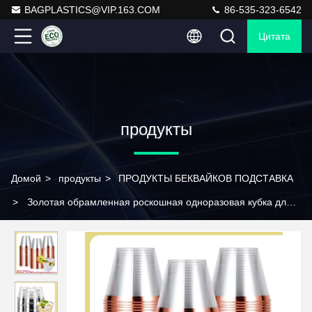
BAGPLASTICS@VIP.163.COM
86-535-323-6542
Цитата
продукты
Домой
>
продукты
>
ПРОДУКТЫ БЕКВАЙКОВ ПОДСТАВКА
>
Золотая обрамленная роскошная одноразовая кубка для
вечеринок Свадебная кубка Питьевые кубки Коктейльные
бокалы Идеально подходят для вечеринок Кристально
прозрачные пластиковые кубки с золотым обрамлением для
вечеринок и свадеб