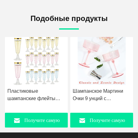
Подобные продукты
Шампанское Мартини
Вдумчивый дизайн
Очки 9 унций с
Мини-очки Мартини
позолоченным Золотым
Пластик Oz
снятым рем Купе Очки
одноразовые мини-
Получите самую
Получите самую
Розовые Мартини Очки
чашки Маргариты
Пластиковая Мимоза
Чистые для свадеб
Винтажные Купе Очки на
Вечеринки Вино
лучшую цену
лучшую цену