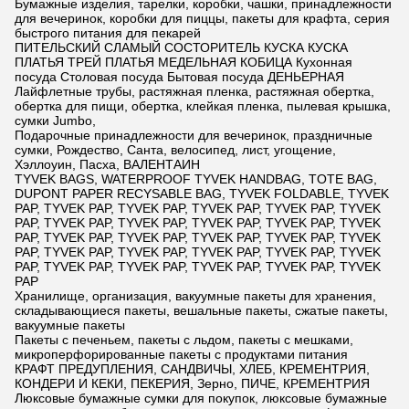
Бумажные изделия, тарелки, коробки, чашки, принадлежности
для вечеринок, коробки для пиццы, пакеты для крафта, серия
быстрого питания для пекарей
ПИТЕЛЬСКИЙ СЛАМЫЙ СОСТОРИТЕЛЬ КУСКА КУСКА
ПЛАТЬЯ ТРЕЙ ПЛАТЬЯ МЕДЕЛЬНАЯ КОБИЦА Кухонная
посуда Столовая посуда Бытовая посуда ДЕНЬЕРНАЯ
Лайфлетные трубы, растяжная пленка, растяжная обертка,
обертка для пищи, обертка, клейкая пленка, пылевая крышка,
сумки Jumbo,
Подарочные принадлежности для вечеринок, праздничные
сумки, Рождество, Санта, велосипед, лист, угощение,
Хэллоуин, Пасха, ВАЛЕНТАИН
TYVEK BAGS, WATERPROOF TYVEK HANDBAG, TOTE BAG,
DUPONT PAPER RECYSABLE BAG, TYVEK FOLDABLE, TYVEK
PAP, TYVEK PAP, TYVEK PAP, TYVEK PAP, TYVEK PAP, TYVEK
PAP, TYVEK PAP, TYVEK PAP, TYVEK PAP, TYVEK PAP, TYVEK
PAP, TYVEK PAP, TYVEK PAP, TYVEK PAP, TYVEK PAP, TYVEK
PAP, TYVEK PAP, TYVEK PAP, TYVEK PAP, TYVEK PAP, TYVEK
PAP, TYVEK PAP, TYVEK PAP, TYVEK PAP, TYVEK PAP, TYVEK
PAP
Хранилище, организация, вакуумные пакеты для хранения,
складывающиеся пакеты, вешальные пакеты, сжатые пакеты,
вакуумные пакеты
Пакеты с печеньем, пакеты с льдом, пакеты с мешками,
микроперфорированные пакеты с продуктами питания
КРАФТ ПРЕДУПЛЕНИЯ, САНДВИЧЫ, ХЛЕБ, КРЕМЕНТРИЯ,
КОНДЕРИ И КЕКИ, ПЕКЕРИЯ, Зерно, ПИЧЕ, КРЕМЕНТРИЯ
Люксовые бумажные сумки для покупок, люксовые бумажные