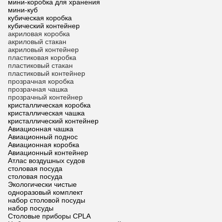
мини-коробка для хранения
мини-куб
кубическая коробка
кубический контейнер
акриловая коробка
акриловый стакан
акриловый контейнер
пластиковая коробка
пластиковый стакан
пластиковый контейнер
прозрачная коробка
прозрачная чашка
прозрачный контейнер
кристаллическая коробка
кристаллическая чашка
кристаллический контейнер
Авиационная чашка
Авиационный поднос
Авиационная коробка
Авиационный контейнер
Атлас воздушных судов
столовая посуда
столовая посуда
Экологически чистые
одноразовый комплект
набор столовой посуды
набор посуды
Столовые приборы CPLA