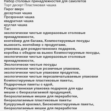
Набор столовых принадлежностей для самолетов
Торт десерт Пластиковая чашка
Пирог вверх
десертная чашка
Прозрачная чашка
квадратная чашка
круглая чашка
Тэг:
экологически чистые одноразовые столовые
принадлежности
,
контейнер для багажа
,
Компостируемые посуды
выносить контейнер с продуктами
,
упаковка для рождественских подарков
,
коробка с обедом на вынос
Компостируемые посуды
,
экологически чистые одноразовые столовые
принадлежности
,
Экологически чистые посуды
экологически чистые розничные упаковки
,
экологически чистые упаковки продуктов
,
экологически чистые перезапечатываемые упаковки
Компостируемые пластиковые пакеты
,
Подарочные пакеты с едой
,
Рождественская упаковка подарков для еды
мешки с биоразлагаемой продукцией
,
биоразлагаемые мешки для переработки
,
биоразлагаемые пластиковые пакеты
Кукурузный крахмал
,
Биокомпостируемые пакеты
,
биоразлагаемые мешки для переработки