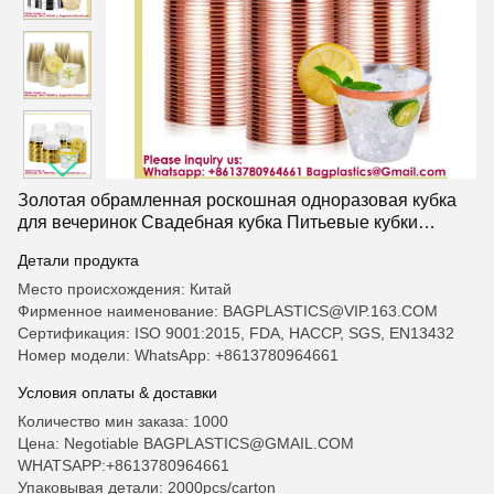
Золотая обрамленная роскошная одноразовая кубка
для вечеринок Свадебная кубка Питьевые кубки
Коктейльные бокалы Идеально подходят для
Детали продукта
вечеринок Кристально прозрачные пластиковые кубки
с золотым обрамлением для вечеринок и свадеб
Место происхождения: Китай
Фирменное наименование: BAGPLASTICS@VIP.163.COM
Сертификация: ISO 9001:2015, FDA, HACCP, SGS, EN13432
Номер модели: WhatsApp: +8613780964661
Условия оплаты & доставки
Количество мин заказа: 1000
Цена: Negotiable BAGPLASTICS@GMAIL.COM
WHATSAPP:+8613780964661
Упаковывая детали: 2000pcs/carton