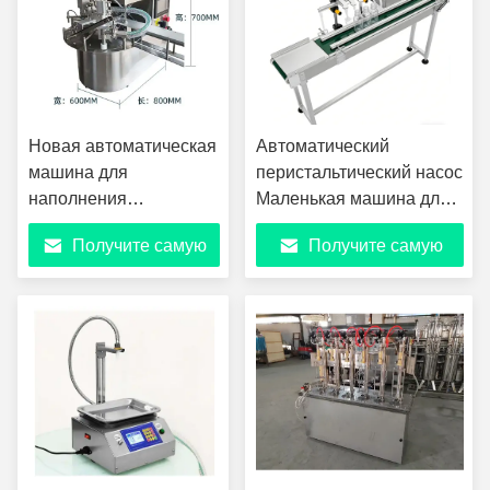
Новая автоматическая
Автоматический
машина для
перистальтический насос
наполнения
Маленькая машина для
жидкостью, молока,
заполнения жидкости
Получите самую
Получите самую
лекарств, вина,
Четырехлинейный
укупорочная машина
конвейерная лента
лучшую цену
лучшую цену
для стоячих пакетов
Заполнительная машина
для сока, включая
Эфирные масла глазные
насос
капли Химические
жидкости Парфюмерия
жидкость Конвейерная
лента Магнитный насос
Заполнительная машина