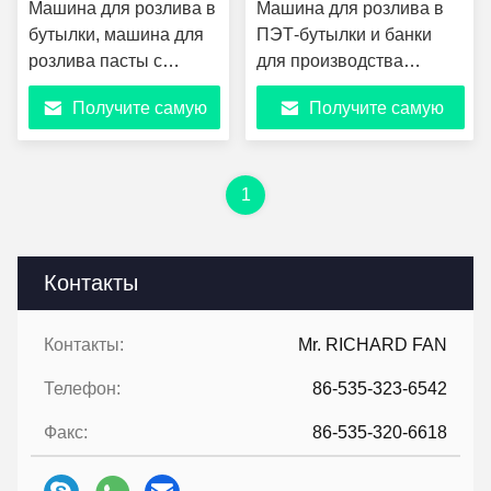
Машина для розлива в
Машина для розлива в
бутылки, машина для
ПЭТ-бутылки и банки
розлива пасты с
для производства
отображением веса в
небольших
Получите самую
Получите самую
реальном времени,
энергетических напитков,
электрическая машина
газированных напитков,
лучшую цену
лучшую цену
для розлива вязких
содовой, воды с газом,
жидкостей, таких как
сока и газированных
1
мед, заправка для
напитков
салатов, кетчуп (6-XP
(2,64 гал/мин)
Контакты
Контакты:
Mr. RICHARD FAN
Телефон:
86-535-323-6542
Факс:
86-535-320-6618