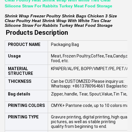
Clear Poultry Heat Shrink Wrap With White Ties Clear
Silicone Straw For Rabbits Turkey Meat Food Storage
Shrink Wrap Freezer Poultry Shrink Bags Chicken 3 Size
Clear Poultry Heat Shrink Wrap With White Ties Clear
Silicone Straw For Rabbits Turkey Meat Food Storage
Products Description
PRODUCT NAME
Packaging Bag
Usage
Meat, Frozen Poultry,Coffee,Tea,Candy,cooki
food, etc.
MATERIAL
KPAPER/AL/PE, BOPP/VMPET/PE, PET/
AL
STRUCTURE
THICKNESS
Can be CUSTOMIZED Please inquiry us:
Whatsapp: +8613780964661 Bagplastics
Bag details
Zipper, handle, Tear, Spout,Value,Tin Tie,etc
PRINTING COLORS
CMYK+ Pantone code, up to 10 colors max
PRINTING TYPE
Gravure printing, digital printing, high quali
pictures, as well as stable printing
quality from beginning to end.