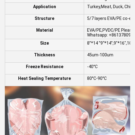
Application
Turkey,Meat, Duck, Chick
Structure
5/7 layers EVA/PE co-ex
Material
EVA/PE,PVDC/PE Please i
Whatsapp: +8613780964
Size
8”*14 ”9“*14”,9"*16",10“
Thickness
45um-100um
Freeze Resistance
-40°C
Heat Sealing Temperature
80°C-90°C