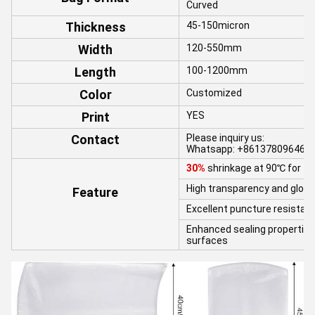
Curved
Thickness
45-150micron
Width
120-550mm
Length
100-1200mm
Color
Customized
Print
YES
Contact
Please inquiry us:
Whatsapp: +8613780964661
30%
shrinkage at 90℃ for 1
High transparency and gloss
Feature
Excellent puncture resistanc
Enhanced sealing properties
surfaces