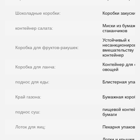
Шоколадные коробки:
Коробки закуски
Миски из бумажн
контейнер салата:
стаканчиков
Устойчивый к
несанкционирова
Коробка для фруктов-ракушек:
вмешательству
контейнер
Контейнер для св
Коробка для ланча:
овощей
поднос для еды:
Блистерная упако
Край газона:
Бумажная коробк
пищевой контейн
поднос суш:
бумаги
Лоток для яиц:
Пекарня упаковка
Лотки и крышки д