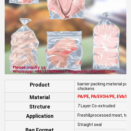
Product
barrier packing material pa 
chickens
Material
PA/PE, PA/EVOH/PE, EVA/PE
Strcture
7 Layer Co-extruded
Application
Fresh&processed meat, tuna
Straight seal
Bag Format