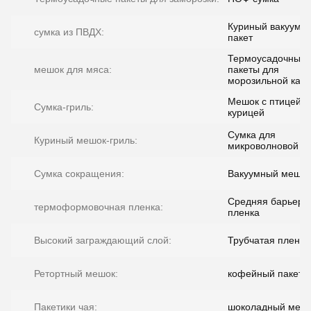
Куриный вакуумн
сумка из ПВДХ:
пакет
Термоусадочные
мешок для мяса:
пакеты для
морозильной кам
Мешок с птицей и
Сумка-гриль:
курицей
Сумка для
Куриный мешок-гриль:
микроволновой п
Сумка сокращения:
Вакуумный мешок
Средняя барьерн
термоформовочная пленка:
пленка
Высокий заграждающий слой:
Трубчатая пленка
Ретортный мешок:
кофейный пакет
Пакетики чая:
шоколадный меш