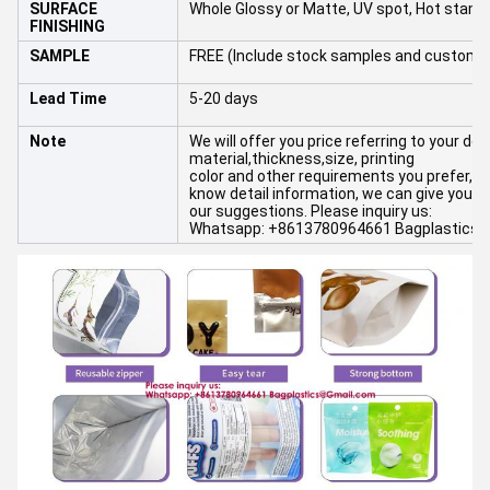
SURFACE
Whole Glossy or Matte, UV spot, Hot stamp
FINISHING
SAMPLE
FREE (Include stock samples and customi
Lead Time
5-20 days
Note
We will offer you price referring to your det
material,thickness,size, printing
color and other requirements you prefer,and 
know detail information, we can give you
our suggestions. Please inquiry us:
Whatsapp: +8613780964661 Bagplastics