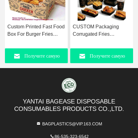
CUSTOM Packaging
Food Storage Boxes,
Corrugated Fries
Custom Printed Fried
Hamburger Kraft Paper
Chicken Takeout Boxes
Aluminum Foil Pizza
With Handle Matte Black
Получите самую
Получите самую
Boxes With Logo
Disposable Cardboard
Disposable Kraft Paper
Food Containers For Fast
Tray Take-Away Fried
Food Packaging
лучшую цену
лучшую цену
Chicken Chips Food Gold
Foil Boat Packaging Take-
Away Foods
YANTAI BAGEASE DISPOSABLE
CONSUMABLES PRODUCTS CO.,LTD.
BAGPLASTICS@VIP.163.COM
86-535-323-6542