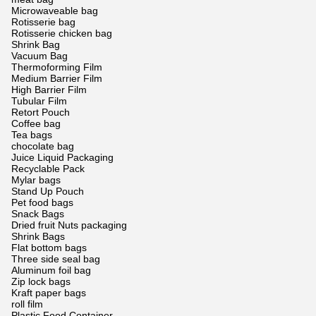
Microwaveable bag
Rotisserie bag
Rotisserie chicken bag
Shrink Bag
Vacuum Bag
Thermoforming Film
Medium Barrier Film
High Barrier Film
Tubular Film
Retort Pouch
Coffee bag
Tea bags
chocolate bag
Juice Liquid Packaging
Recyclable Pack
Mylar bags
Stand Up Pouch
Pet food bags
Snack Bags
Dried fruit Nuts packaging
Shrink Bags
Flat bottom bags
Three side seal bag
Aluminum foil bag
Zip lock bags
Kraft paper bags
roll film
Plastic Food Container