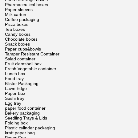
Pharmaceutical boxes
Paper sleeves
Milk carton
Coffee packaging
Pizza boxes
Tea boxes
Candy boxes
Chocolate boxes
Snack boxes
Paper cups&bowls
Tamper Resistant Container
Salad container
Fruit clamshell box
Fresh Vegetable container
Lunch box
Food tray
Blister Packaging
Lawn Edge
Paper Box
Sushi tray
Egg tray
paper food container
Bakery packaging
Seedling Trays & Lids
Folding box
Plastic cylinder packaging
kraft paper bag
Paper Cup