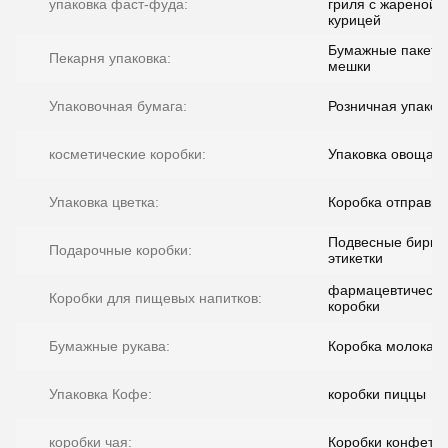
упаковка фаст-фуда:
гриля с жареной
курицей
Бумажные пакеты
Пекарня упаковка:
мешки
Упаковочная бумага:
Розничная упаков
косметические коробки:
Упаковка овоща п
Упаковка цветка:
Коробка отправит
Подвесные бирки
Подарочные коробки:
этикетки
фармацевтически
Коробки для пищевых напитков:
коробки
Бумажные рукава:
Коробка молока
Упаковка Кофе:
коробки пиццы
коробки чая:
Коробки конфет