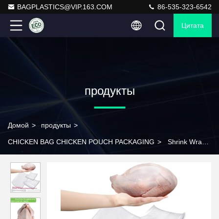
BAGPLASTICS@VIP.163.COM
86-535-323-6542
Цитата
продукты
Домой
>
продукты
>
CHICKEN BAG CHICKEN POUCH PACKAGING
>
Shrink Wrap
Freezer Poultry Shrink Bags Chicken 3 Size Clear Poultry Heat
Shrink Wrap With White Ties Clear Silicone Straw For Rabbits
Turkey Meat Food Storage