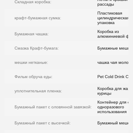
Складная коробка:
рассады
Пластиковая
крафт-бумажная сумка:
цилиндрическая
упаковка
Коробка из
Бумажная чашка:
алюминиевой фол
Смазка Крафт-бумага:
Бумажные мешки K
мешки нетканые:
чашка чая молока
Фильм обруча еды:
Pet Cold Drink Cu
Коробка для жар
уплотнительная пленка:
курицы
Контейнер для е
Бумажный пакет с оловянной завязкой:
одноразового
использования
Бумажный пакет с высечкой:
Бумажный мешок