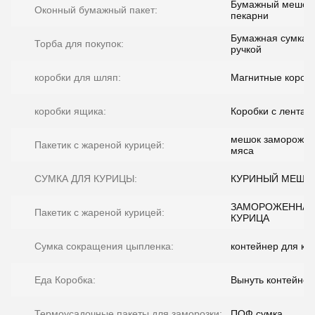
Бумажный мешок
Оконный бумажный пакет:
пекарни
Бумажная сумка с
Торба для покупок:
ручкой
коробки для шляп:
Магнитные короб
коробки ящика:
Коробки с лентам
мешок заморожен
Пакетик с жареной курицей:
мяса
СУМКА ДЛЯ КУРИЦЫ:
КУРИНЫЙ МЕШО
ЗАМОРОЖЕННА
Пакетик с жареной курицей:
КУРИЦА
Сумка сокращения цыпленка:
контейнер для ку
Еда Коробка:
Вынуть контейнер
Термоусадочные пакеты для заморозки:
ПОФ сумка