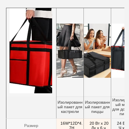
Изолиро
Изолированн
Изолированн
ый ме
ый пакет для
ый пакет для
для дост
кастрюли
пиццы
пищ
16W*12D*4.
20 Вт х 20
24 Вт 
Размер
7H
Дх х 6 ч.
Ч х 1