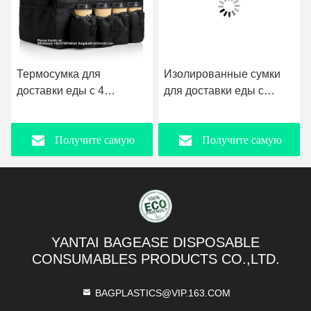
Термосумка для
Изолированные сумки
доставки еды с 4
для доставки еды с
подстаканниками/
держателем чашки
держателями для
водонепроницаемый
Получите самую
Получите самую
напитков, большая
рюкзак для плеча сумка
термосумка для
для доставки еды для
кейтеринга, чехол для
снятия сумки для
лучшую цену
лучшую цену
подогрева пиццы,
доставки еды с
изолированные сумки
индивидуальным
для горячего и
логотипом обеденный
холодного для напитков,
YANTAI BAGEASE DISPOSABLE
пакет пикник кухонный
продуктов,
CONSUMABLES PRODUCTS CO.,LTD.
пакет
транспортировки еды
BAGPLASTICS@VIP.163.COM