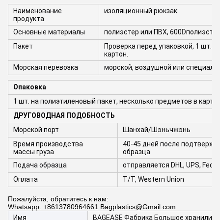
Наименование
изоляционный рюкзак
продукта
Основные материалы
полиэстер или ПВХ, 600
D
полиэсте
Пакет
Проверка перед упаковкой, 1 шт. н
картон.
Морская перевозка
морской, воздушной или специаль
Опаковка
1 шт. на полиэтиленовый пакет, несколько предметов в карто
ДРУГОВОДНАЯ ПОДОБНОСТЬ
Морской порт
Шанхай/Шэньчжэнь
Время производства
40-45 дней после подтвержд
массы груза
образца
Подача образца
отправляется DHL, UPS, Fedex 
Оплата
T/T, Western Union
Пожалуйста, обратитесь к нам:
Whatsapp: +8613780964661 Bagplastics@Gmail.com
Имя
BAGEASE Фабрика Большое хранилище