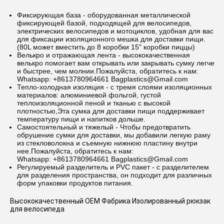
Фиксирующая база - оборудованная металлической
фиксирующей базой, подходящей для велосипедов,
электрических велосипедов и мотоциклов, удобная для вас
для фиксации изоляционного мешка для доставки пищи.
(80L может вместить до 8 коробки 15" коробки пиццы)
Велькро и отражающая лента - высококачественная
велькро помогает вам открывать или закрывать сумку легче
и быстрее, чем молнии.
Пожалуйста, обратитесь к нам:
Whatsapp: +8613780964661 Bagplastics@Gmail.com
Тепло-холодная изоляция - с тремя слоями изоляционных
материалов: алюминиевой фольгой, густой
теплоизоляционной пеной и тканью с высокой
плотностью,Эта сумка для доставки пищи поддерживает
температуру пищи и напитков дольше.
Самостоятельный и тяжелый - Чтобы предотвратить
обрушение сумки для доставки, мы добавили легкую раму
из стекловолокна и съемную нижнюю пластину внутри
нее.
Пожалуйста, обратитесь к нам:
Whatsapp: +8613780964661 Bagplastics@Gmail.com
Регулируемый разделитель и PVC пакет - с разделителем
для разделения пространства, он подходит для различных
форм упаковки продуктов питания.
Высококачественный OEM Фабрика Изолированный рюкзак 
для велосипеда