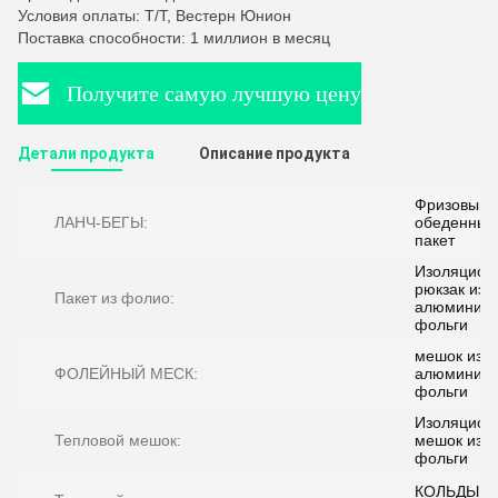
Условия оплаты: Т/Т, Вестерн Юнион
Поставка способности: 1 миллион в месяц
Получите самую лучшую цену
Детали продукта
Описание продукта
Фризовый
ЛАНЧ-БЕГЫ:
обеденный
пакет
Изоляцион
рюкзак из
Пакет из фолио:
алюминие
фольги
мешок из
ФОЛЕЙНЫЙ МЕСК:
алюминие
фольги
Изоляцион
Тепловой мешок:
мешок из
фольги
КОЛЬДЫЙ