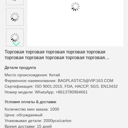
торговая торговая торговая торговая торговая торговая
торговая торговая торговая торговая торговая торговая
торговая торговая торговая торговая торговая торговая
торговая торговая торговая торговая торговая торговая торго
Торговая торговая торговая торговая торговая
торговая торговая торговая торговая торговая
торговая торговая торговая торговая торговая
Детали продукта
торговая торговая торговая торговая торговая
торговая торговая торговая торговая торговая
Место происхождения: Китай
торговая торговая торговая торговая торговая
Фирменное наименование: BAGPLASTICS@VIP.163.COM
торговая торговая торговая торговая торговая
Сертификация: ISO 9001:2015, FDA, HACCP, SGS, EN13432
торговая торговая торговая торговая торговая
Номер модели: WhatsApp: +8613780964661
торговая торговая торговая торговая торговая
Условия оплаты & доставки
торговая торговая торговая торговая торговая
торговая торговая торговая торговая торговая торго
Количество мин заказа: 1000
Цена: обсуждаемый
Упаковывая детали: 2000pcs/carton
Время доставки: 15 дней