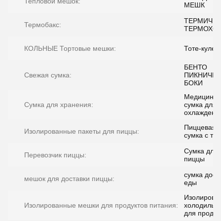
Тепловой мешок:
МЕШК
ТЕРМИЧЕ
Термобакс:
ТЕРМОХО
КОЛЬНЫЕ Тортовые мешки:
Тоте-кулер
БЕНТО
Свежая сумка:
ПИКНИЧЕС
БОКИ
Медицинск
Сумка для хранения:
сумка для
охлаждени
Пиццевая
Изолированные пакеты для пиццы:
сумка с те
Сумка для
Перевозчик пиццы:
пиццы
сумка дост
мешок для доставки пиццы:
еды
Изолирова
Изолированные мешки для продуктов питания:
холодильн
для продук