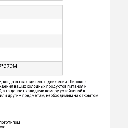
37*37CM
и, когда вы находитесь в движении. Широкое 
ждения ваших холодных продуктов питания и 
 что делает холодную камеру устойчивой к 
или другим предметам, необходимым на открытом 
 логотипом
за.