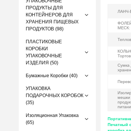
УПАКОВОЧНЫЕ
ПРОДУКТЫ ДЛЯ
ЛАНЧ-
КОНТЕЙНЕРОВ ДЛЯ
ХРАНЕНИЯ ПИЩЕВЫХ
ФОЛЕ
МЕСК:
ПРОДУКТОВ
(98)
Теплов
ПЛАСТИКОВЫЕ
КОРОБКИ
КОЛЬ
УПАКОВОЧНЫЕ
Тортов
ИЗДЕЛИЯ
(50)
Сумка 
хранен
Бумажные Коробки
(40)
Перево
УПАКОВКА
Изоли
ПОДАРОЧНЫХ КОРОБОК
мешки
продук
(35)
питани
Изоляционная Упаковка
Портативн
(65)
Печатный о
коробка дл