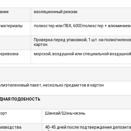
ание
изоляционный рюкзак
 материалы
полиэстер или ПВХ, 600
D
полиэстер + алюминиев
Проверка перед упаковкой, 1 шт. на полиэтилено
картон.
перевозка
морской, воздушной или специальной воздушной
полиэтиленовый пакет, несколько предметов в картон
ДНАЯ ПОДОБНОСТЬ
порт
Шанхай/Шэньчжэнь
оизводства
40-45 дней после подтверждения депозита