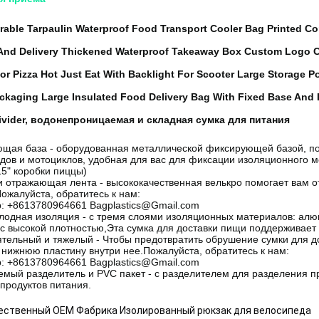
urable Tarpaulin Waterproof Food Transport Cooler Bag Printed 
And Delivery Thickened Waterproof Takeaway Box Custom Logo C
r Pizza Hot Just Eat With Backlight For Scooter Large Storage P
ckaging Large Insulated Food Delivery Bag With Fixed Base And 
vider, водонепроницаемая и складная сумка для питания
щая база - оборудованная металлической фиксирующей базой, по
дов и мотоциклов, удобная для вас для фиксации изоляционного м
15" коробки пиццы)
и отражающая лента - высококачественная велькро помогает вам от
ожалуйста, обратитесь к нам:
: +8613780964661 Bagplastics@Gmail.com
лодная изоляция - с тремя слоями изоляционных материалов: алю
 с высокой плотностью,Эта сумка для доставки пищи поддерживает
тельный и тяжелый - Чтобы предотвратить обрушение сумки для до
нижнюю пластину внутри нее.
Пожалуйста, обратитесь к нам:
: +8613780964661 Bagplastics@Gmail.com
емый разделитель и PVC пакет - с разделителем для разделения п
 продуктов питания.
ественный OEM Фабрика Изолированный рюкзак для велосипеда