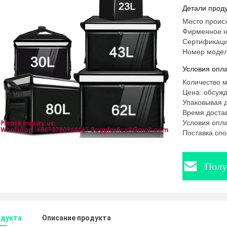
транспор
Детали проду
Прохлади
Место проис
температ
Фирменное 
Сертификаци
продукто
Номер модел
водонепр
Условия опла
Количество м
Цена: обсуж
Упаковывая д
Время достав
Условия опла
Поставка спо
Полу
одукта
Описание продукта