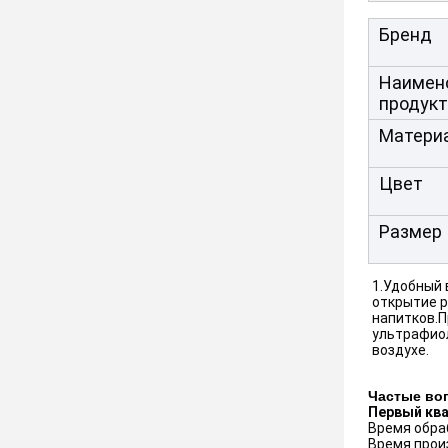
Бренд
Наимен
продук
Матери
Цвет
Размер
1.Удобный 
открытие р
напитков.П
ультрафиол
воздухе.
Частые во
Первый кв
Время обраб
Время прои