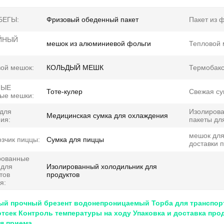
БЕГЫ:
Фризовый обеденный пакет
Пакет из 
ЙНЫЙ
мешок из алюминиевой фольги
Тепловой 
ой мешок:
КОЛЬДЫЙ МЕШК
Термобакс
НЫЕ
Тоте-кулер
Свежая су
ые мешки:
для
Изолиров
Медицинская сумка для охлаждения
ия:
пакеты дл
мешок дл
зчик пиццы:
Сумка для пиццы
доставки 
рованные
 для
Изолированный холодильник для
тов
продуктов
я:
ый прочный брезент водонепроницаемый Торба для транспор
тсек Контроль температуры на ходу Упаковка и доставка пр
я приема