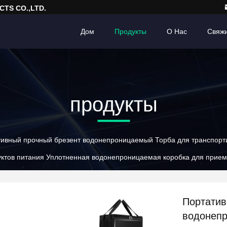
TS CO.,LTD.
Дом
Продукты
О Нас
Свяж
продукты
ивный прочный брезент водонепроницаемый Торба для транспорти
дуктов питания Уплотненная водонепроницаемая коробка для прие
Портатив
водонепр