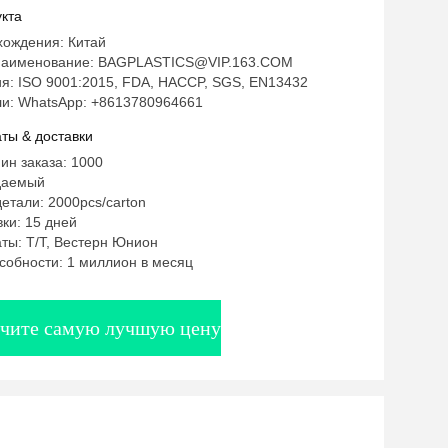
тировки продуктов питания
кта
тель Печатный отсек Контроль
хождения: Китай
уры на ходу Упаковка и доставка
наименование: BAGPLASTICS@VIP.163.COM
я: ISO 9001:2015, FDA, HACCP, SGS, EN13432
в питания Уплотненная
и: WhatsApp: +8613780964661
оницаемая коробка для приема
ты & доставки
ин заказа: 1000
даемый
етали: 2000pcs/carton
ки: 15 дней
ты: Т/Т, Вестерн Юнион
собности: 1 миллион в месяц
чите самую лучшую цену