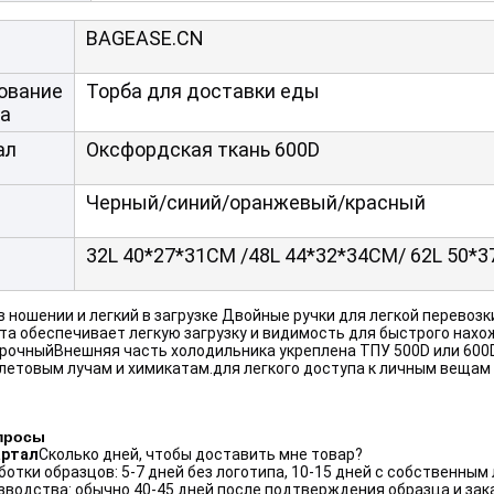
BAGEASE.CN
ование
Торба для доставки еды
та
ал
Оксфордская ткань 600D
Черный/синий/оранжевый/красный
32L 40*27*31CM /48L 44*32*34CM/ 62L 50*
в ношении и легкий в загрузке Двойные ручки для легкой перевозк
та обеспечивает легкую загрузку и видимость для быстрого нахо
рочныйВнешняя часть холодильника укреплена ТПУ 500D или 600D,
етовым лучам и химикатам.для легкого доступа к личным вещам 
просы
артал
Сколько дней, чтобы доставить мне товар?
отки образцов: 5-7 дней без логотипа, 10-15 дней с собственным
зводства: обычно 40-45 дней после подтверждения образца и зака