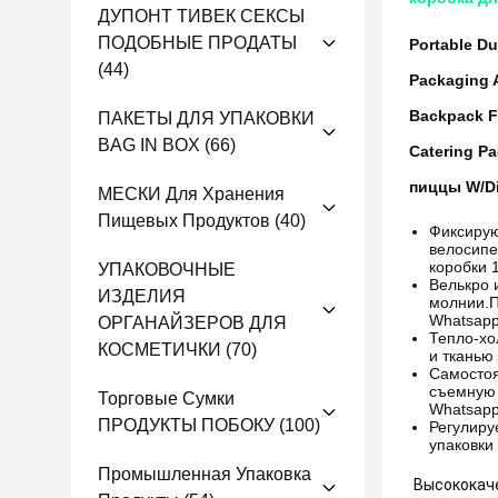
ДУПОНТ ТИВЕК СЕКСЫ
ПОДОБНЫЕ ПРОДАТЫ
Portable D
(44)
Packaging 
Backpack Fo
ПАКЕТЫ ДЛЯ УПАКОВКИ
BAG IN BOX
(66)
Catering Pa
пиццы W/Di
МЕСКИ Для Хранения
Пищевых Продуктов
(40)
Фиксирую
велосипе
коробки 
УПАКОВОЧНЫЕ
Велькро 
ИЗДЕЛИЯ
молнии.
П
Whatsapp
ОРГАНАЙЗЕРОВ ДЛЯ
Тепло-хо
КОСМЕТИЧКИ
(70)
и тканью
Самостоя
съемную 
Торговые Сумки
Whatsapp
ПРОДУКТЫ ПОБОКУ
(100)
Регулиру
упаковки
Промышленная Упаковка
Высококач