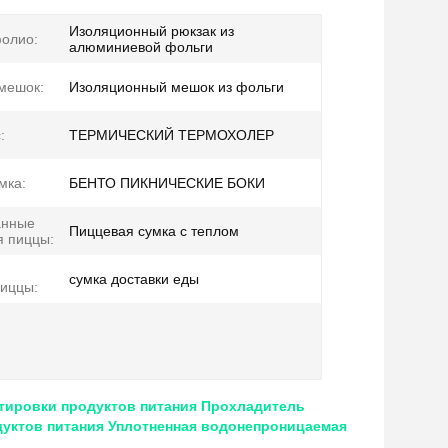
Изоляционный рюкзак из
фолио:
алюминиевой фольги
мешок:
Изоляционный мешок из фольги
:
ТЕРМИЧЕСКИЙ ТЕРМОХОЛЕР
мка:
БЕНТО ПИКНИЧЕСКИЕ БОКИ
анные
Пиццевая сумка с теплом
я пиццы:
я
сумка доставки еды
пиццы:
тировки продуктов питания Прохладитель
одуктов питания Уплотненная водонепроницаемая